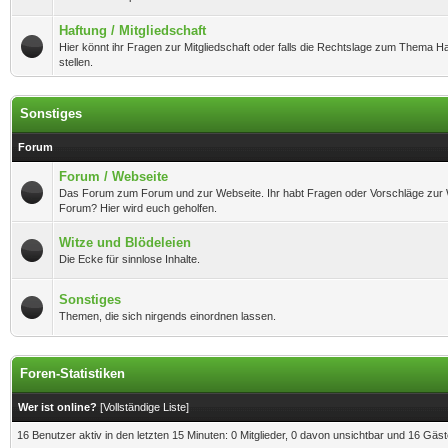
Haftung / Mitgliedschaft
Hier könnt ihr Fragen zur Mitgliedschaft oder falls die Rechtslage zum Thema Haf
stellen.
Sonstiges
Forum
Forum / Webseite
Das Forum zum Forum und zur Webseite. Ihr habt Fragen oder Vorschläge zur
Forum? Hier wird euch geholfen.
Witze und Blödeleien
Die Ecke für sinnlose Inhalte.
Sonstiges
Themen, die sich nirgends einordnen lassen.
Foren-Statistiken
Wer ist online?
[
Vollständige Liste
]
16 Benutzer aktiv in den letzten 15 Minuten: 0 Mitglieder, 0 davon unsichtbar und 16 Gäs