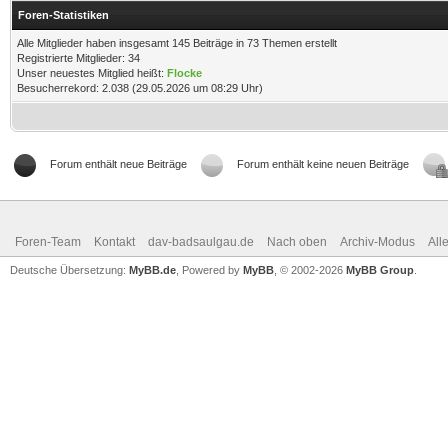
Foren-Statistiken
Alle Mitglieder haben insgesamt 145 Beiträge in 73 Themen erstellt
Registrierte Mitglieder: 34
Unser neuestes Mitglied heißt:
Flocke
Besucherrekord: 2.038 (29.05.2026 um 08:29 Uhr)
Forum enthält neue Beiträge
Forum enthält keine neuen Beiträge
Foren-Team
Kontakt
dav-badsaulgau.de
Nach oben
Archiv-Modus
All
Deutsche Übersetzung:
MyBB.de
, Powered by
MyBB
, © 2002-2026
MyBB Group
.