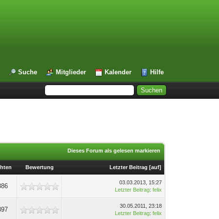
Suche
Mitglieder
Kalender
Hilfe
Dieses Forum als gelesen markieren
hten
Bewertung
Letzter Beitrag
[
auf
]
03.03.2013, 15:27
386
Letzter Beitrag
:
felix
30.05.2011, 23:18
397
Letzter Beitrag
:
felix