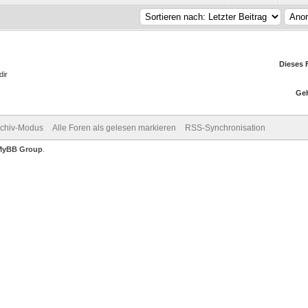
Dieses 
dir
Geh
rchiv-Modus
Alle Foren als gelesen markieren
RSS-Synchronisation
MyBB Group
.