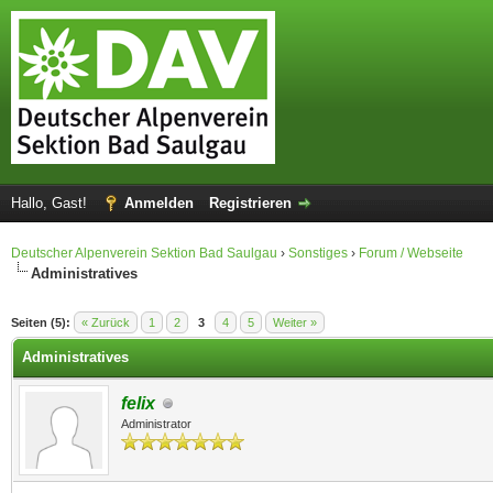
Hallo, Gast!
Anmelden
Registrieren
Deutscher Alpenverein Sektion Bad Saulgau
›
Sonstiges
›
Forum / Webseite
Administratives
 im Durchschnitt
Seiten (5):
« Zurück
1
2
3
4
5
Weiter »
Administratives
felix
Administrator