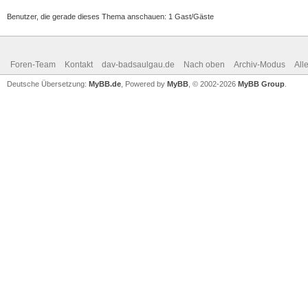
Benutzer, die gerade dieses Thema anschauen: 1 Gast/Gäste
Foren-Team
Kontakt
dav-badsaulgau.de
Nach oben
Archiv-Modus
All
Deutsche Übersetzung:
MyBB.de
, Powered by
MyBB
, © 2002-2026
MyBB Group
.