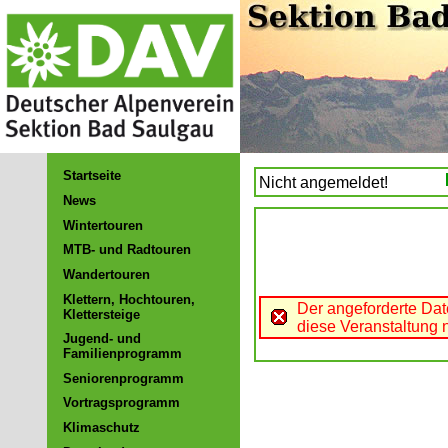
Startseite
Nicht angemeldet!
News
Wintertouren
MTB- und Radtouren
Wandertouren
Klettern, Hochtouren,
Der angeforderte Dat
Klettersteige
diese Veranstaltung n
Jugend- und
Familienprogramm
Seniorenprogramm
Vortragsprogramm
Klimaschutz