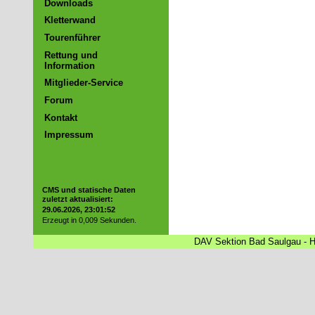
Downloads
Kletterwand
Tourenführer
Rettung und
Information
Mitglieder-Service
Forum
Kontakt
Impressum
CMS und statische Daten
zuletzt aktualisiert:
29.06.2026, 23:01:52
Erzeugt in 0,009 Sekunden.
DAV Sektion Bad Saulgau - Ha