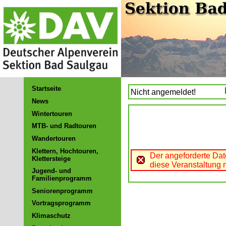
Startseite
Nicht angemeldet!
News
Wintertouren
MTB- und Radtouren
Wandertouren
Klettern, Hochtouren,
Der angeforderte Dat
Klettersteige
diese Veranstaltung n
Jugend- und
Familienprogramm
Seniorenprogramm
Vortragsprogramm
Klimaschutz