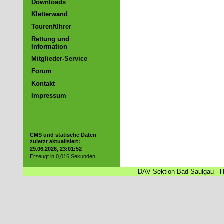
Downloads
Kletterwand
Tourenführer
Rettung und
Information
Mitglieder-Service
Forum
Kontakt
Impressum
CMS und statische Daten
zuletzt aktualisiert:
29.06.2026, 23:01:52
Erzeugt in 0,016 Sekunden.
DAV Sektion Bad Saulgau - Ha