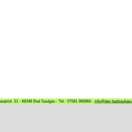
uptstr. 51 - 88348 Bad Saulgau - Tel.: 07581 900866 -
info@dav-badsaulgau