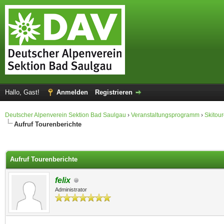
Hallo, Gast!
Anmelden
Registrieren
Deutscher Alpenverein Sektion Bad Saulgau
›
Veranstaltungsprogramm
›
Skitou
Aufruf Tourenberichte
 im Durchschnitt
Aufruf Tourenberichte
felix
Administrator