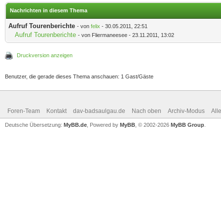
Nachrichten in diesem Thema
Aufruf Tourenberichte
- von
felix
- 30.05.2011, 22:51
Aufruf Tourenberichte
- von Fliermaneesee - 23.11.2011, 13:02
Druckversion anzeigen
Benutzer, die gerade dieses Thema anschauen: 1 Gast/Gäste
Foren-Team
Kontakt
dav-badsaulgau.de
Nach oben
Archiv-Modus
All
Deutsche Übersetzung:
MyBB.de
, Powered by
MyBB
, © 2002-2026
MyBB Group
.