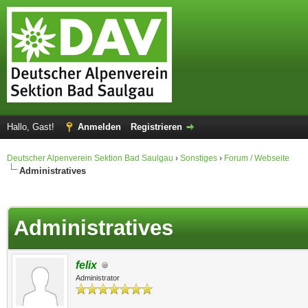
Hallo, Gast!
Anmelden
Registrieren
Deutscher Alpenverein Sektion Bad Saulgau
›
Sonstiges
›
Forum / Webseite
Administratives
 im Durchschnitt
Administratives
felix
Administrator